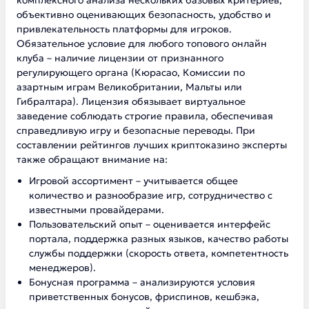
комплексного анализа нескольких базовых критериев,
объективно оценивающих безопасность, удобство и
привлекательность платформы для игроков.
Обязательное условие для любого топового онлайн
клуба – наличие лицензии от признанного
регулирующего органа (Кюрасао, Комиссии по
азартным играм Великобритании, Мальты или
Гибралтара). Лицензия обязывает виртуальное
заведение соблюдать строгие правила, обеспечивая
справедливую игру и безопасные переводы. При
составлении рейтингов лучших криптоказино эксперты
также обращают внимание на:
Игровой ассортимент – учитывается общее
количество и разнообразие игр, сотрудничество с
известными провайдерами.
Пользовательский опыт – оценивается интерфейс
портала, поддержка разных языков, качество работы
службы поддержки (скорость ответа, компетентность
менеджеров).
Бонусная программа – анализируются условия
приветственных бонусов, фриспинов, кешбэка,