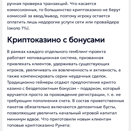
ручная проверка транзакций. Что касается
комиссионных, то большинство криптоказино не берут
комиссий за ввод/вывод, поэтому игроку остается
оплатить лишь недорогие услуги сети или провайдера
(около 1%).
Криптоказино с бонусами
В рамках каждого отдельного гемблинг-проекта
работает мотивационная система, призванная
привлекать клиентов, удерживать существующих
игроков, увеличивать их вовлеченность и активность, а
также компенсировать серии неудачных сделок.
Традиционно геймеры отдают предпочтение крипто
казино с бездепозитным бонусом – подарком, который
вручается просто за прохождение регистрации, т. е. не
требующим пополнения счета. В состав приветственных
пакетов обязательно включаются депозитные бусты,
позволяющие увеличить начальный игровой капитал
минимум вдвое. Что приготовили новым клиентам
топовые криптоказино Рунета: