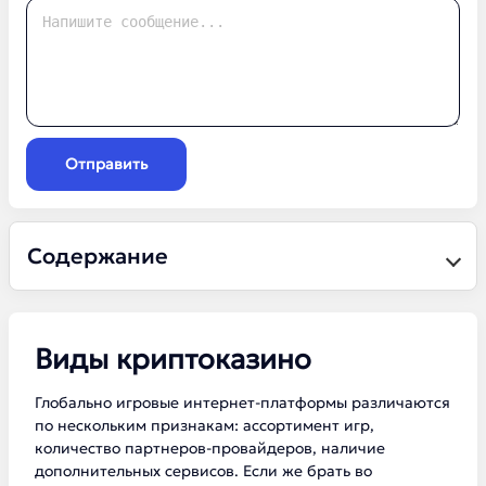
Отправить
Содержание
Виды криптоказино
Глобально игровые интернет-платформы различаются
по нескольким признакам: ассортимент игр,
количество партнеров-провайдеров, наличие
дополнительных сервисов. Если же брать во