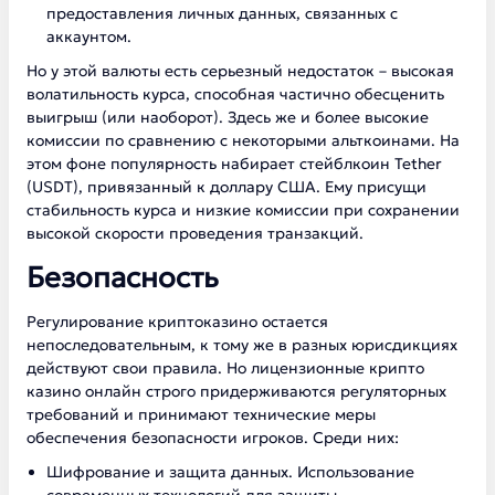
предоставления личных данных, связанных с
аккаунтом.
Но у этой валюты есть серьезный недостаток – высокая
волатильность курса, способная частично обесценить
выигрыш (или наоборот). Здесь же и более высокие
комиссии по сравнению с некоторыми альткоинами. На
этом фоне популярность набирает стейблкоин Tether
(USDT), привязанный к доллару США. Ему присущи
стабильность курса и низкие комиссии при сохранении
высокой скорости проведения транзакций.
Безопасность
Регулирование криптоказино остается
непоследовательным, к тому же в разных юрисдикциях
действуют свои правила. Но лицензионные крипто
казино онлайн строго придерживаются регуляторных
требований и принимают технические меры
обеспечения безопасности игроков. Среди них:
Шифрование и защита данных. Использование