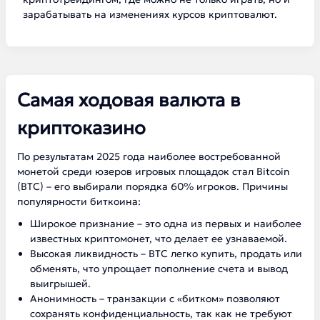
зарабатывать на изменениях курсов криптовалют.
Самая ходовая валюта в
криптоказино
По результатам 2025 года наиболее востребованной
монетой среди юзеров игровых площадок стал Bitcoin
(BTC) – его выбирали порядка 60% игроков. Причины
популярности биткоина:
Широкое признание – это одна из первых и наиболее
известных криптомонет, что делает ее узнаваемой.
Высокая ликвидность – BTC легко купить, продать или
обменять, что упрощает пополнение счета и вывод
выигрышей.
Анонимность – транзакции с «битком» позволяют
сохранять конфиденциальность, так как не требуют