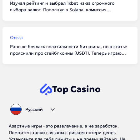
Изучал рейтинг и выбрал 1xbet из-за огромного
выбора валют. Пополнял в Solana, комиссия
буквально цент. Удобно, что можно ставить и на
спорт, и в слоты с одного крипто-баланса.
Техподдержка помогла разобраться с сетью за 2
минуты.
Ольга
Раньше боялась волатильности биткоина, но в статье
прояснили про стейблкоины (USDT). Теперь играю
спокойно. В PinUp очень крутая программа
лояльности и живые дилеры. Кэшбэк реально спасает,
если неделя была неудачной.
Top Casino
Русский
Азартные игры - это развлечение, а не заработок.
Помните: ставки связаны с риском потери денег.
Установите для себя лимиты и не превышайте их. Не