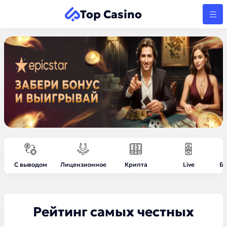
Top Casino
С выводом
Лицензионное
Крипта
Live
Бе
Рейтинг самых честных