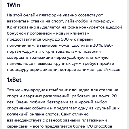
1Win
На этой онлайн платформе удачно соседствуют
автоматы и ставки на спорт, лайв-лобби и покер-рум.
Криптоказино выделяется на фоне конкурентов щедрой
бонусной программой – новым клиентам
предоставляется бонус до 500% к первым
пополнениям, а манибэк может достигать 30%. Веб-
портал «дружит» с криптовалютами, позволяя
совершать транзакции через удобную платежную
панель, но для вывода крупных сумм требует пройти
процедуру верификации, которая занимает до 24 часов.
1xBet
Эта международная гемблинг-площадка для ставок на
спорт и азартных развлечений, работающая почти 20
лет. Очень любима бетторами за широкий выбор
спортивных событий и предлагает одну из крупнейших
коллекций онлайн слотов. Сайт отлично
взаимодействует с разнообразными платежными
сервисами – всего предлагается более 170 способов