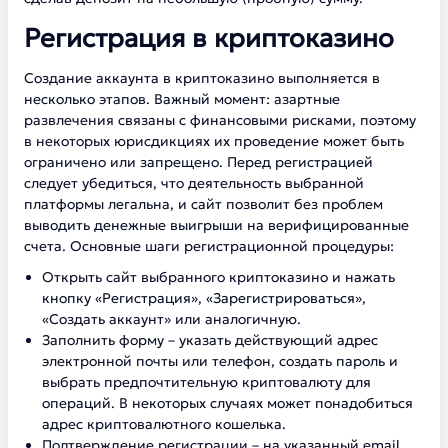
Регистрация в криптоказино
Создание аккаунта в криптоказино выполняется в
несколько этапов. Важный момент: азартные
развлечения связаны с финансовыми рисками, поэтому
в некоторых юрисдикциях их проведение может быть
ограничено или запрещено. Перед регистрацией
следует убедиться, что деятельность выбранной
платформы легальна, и сайт позволит без проблем
выводить денежные выигрыши на верифицированные
счета. Основные шаги регистрационной процедуры:
Открыть сайт выбранного криптоказино и нажать
кнопку «Регистрация», «Зарегистрироваться»,
«Создать аккаунт» или аналогичную.
Заполнить форму – указать действующий адрес
электронной почты или телефон, создать пароль и
выбрать предпочтительную криптовалюту для
операций. В некоторых случаях может понадобиться
адрес криптовалютного кошелька.
Подтверждение регистрации – на указанный email