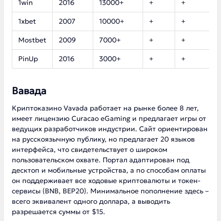
1win
2016
13000+
+
+
1xbet
2007
10000+
+
+
Mostbet
2009
7000+
+
+
PinUp
2016
3000+
+
+
Вавада
Криптоказино Vavada работает на рынке более 8 лет,
имеет лицензию Curacao eGaming и предлагает игры от
ведущих разработчиков индустрии. Сайт ориентирован
на русскоязычную публику, но предлагает 20 языков
интерфейса, что свидетельствует о широком
пользовательском охвате. Портал адаптирован под
десктоп и мобильные устройства, а по способам оплаты
он поддерживает все ходовые криптовалюты и токен-
сервисы (BNB, BEP20). Минимальное пополнение здесь –
всего эквивалент одного доллара, а выводить
разрешается суммы от $15.