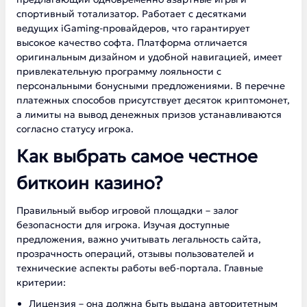
спортивный тотализатор. Работает с десятками
ведущих iGaming-провайдеров, что гарантирует
высокое качество софта. Платформа отличается
оригинальным дизайном и удобной навигацией, имеет
привлекательную программу лояльности с
персональными бонусными предложениями. В перечне
платежных способов присутствует десяток криптомонет,
а лимиты на вывод денежных призов устанавливаются
согласно статусу игрока.
Как выбрать самое честное
биткоин казино?
Правильный выбор игровой площадки – залог
безопасности для игрока. Изучая доступные
предложения, важно учитывать легальность сайта,
прозрачность операций, отзывы пользователей и
технические аспекты работы веб-портала. Главные
критерии:
Лицензия – она должна быть выдана авторитетным