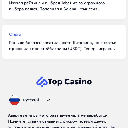
Изучал рейтинг и выбрал 1xbet из-за огромного
выбора валют. Пополнял в Solana, комиссия
буквально цент. Удобно, что можно ставить и на
спорт, и в слоты с одного крипто-баланса.
Техподдержка помогла разобраться с сетью за 2
минуты.
Ольга
Раньше боялась волатильности биткоина, но в статье
прояснили про стейблкоины (USDT). Теперь играю
спокойно. В PinUp очень крутая программа
лояльности и живые дилеры. Кэшбэк реально спасает,
если неделя была неудачной.
Top Casino
Русский
Азартные игры - это развлечение, а не заработок.
Помните: ставки связаны с риском потери денег.
Установите для себя лимиты и не превышайте их. Не