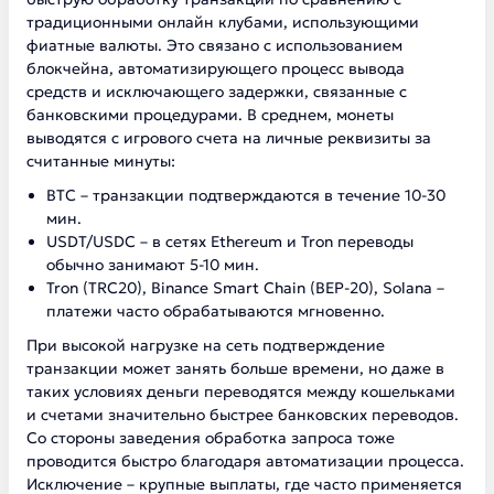
традиционными онлайн клубами, использующими
фиатные валюты. Это связано с использованием
блокчейна, автоматизирующего процесс вывода
средств и исключающего задержки, связанные с
банковскими процедурами. В среднем, монеты
выводятся с игрового счета на личные реквизиты за
считанные минуты:
BTC – транзакции подтверждаются в течение 10-30
мин.
USDT/USDC – в сетях Ethereum и Tron переводы
обычно занимают 5-10 мин.
Tron (TRC20), Binance Smart Chain (BEP-20), Solana –
платежи часто обрабатываются мгновенно.
При высокой нагрузке на сеть подтверждение
транзакции может занять больше времени, но даже в
таких условиях деньги переводятся между кошельками
и счетами значительно быстрее банковских переводов.
Со стороны заведения обработка запроса тоже
проводится быстро благодаря автоматизации процесса.
Исключение – крупные выплаты, где часто применяется