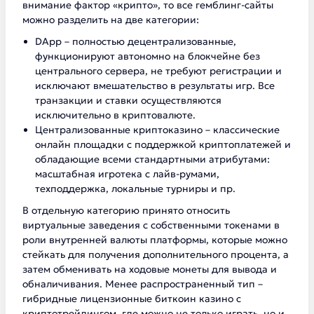
внимание фактор «крипто», то все гемблинг-сайты
можно разделить на две категории:
DApp – полностью децентрализованные,
функционируют автономно на блокчейне без
центрального сервера, не требуют регистрации и
исключают вмешательство в результаты игр. Все
транзакции и ставки осуществляются
исключительно в криптовалюте.
Централизованные криптоказино – классические
онлайн площадки с поддержкой криптоплатежей и
обладающие всеми стандартными атрибутами:
масштабная игротека с лайв-румами,
техподдержка, локальные турниры и пр.
В отдельную категорию принято относить
виртуальные заведения с собственными токенами в
роли внутренней валюты платформы, которые можно
стейкать для получения дополнительного процента, а
затем обменивать на ходовые монеты для вывода и
обналичивания. Менее распространенный тип –
гибридные лицензионные биткоин казино с
криптотрейдингом, где можно не только играть, но и