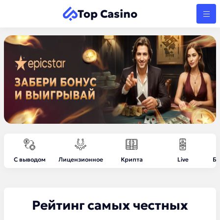
Top Casino
С выводом
Лицензионное
Крипта
Live
Бе
Рейтинг самых честных