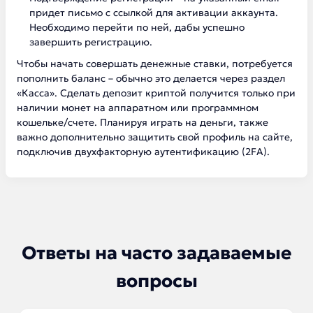
придет письмо с ссылкой для активации аккаунта.
Необходимо перейти по ней, дабы успешно
завершить регистрацию.
Чтобы начать совершать денежные ставки, потребуется
пополнить баланс – обычно это делается через раздел
«Касса». Сделать депозит криптой получится только при
наличии монет на аппаратном или программном
кошельке/счете. Планируя играть на деньги, также
важно дополнительно защитить свой профиль на сайте,
подключив двухфакторную аутентификацию (2FA).
Ответы на часто задаваемые
вопросы