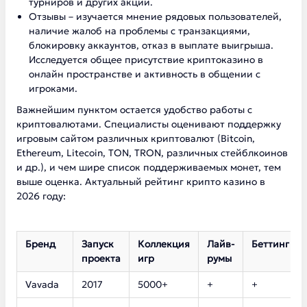
турниров и других акций.
Отзывы – изучается мнение рядовых пользователей,
наличие жалоб на проблемы с транзакциями,
блокировку аккаунтов, отказ в выплате выигрыша.
Исследуется общее присутствие криптоказино в
онлайн пространстве и активность в общении с
игроками.
Важнейшим пунктом остается удобство работы с
криптовалютами. Специалисты оценивают поддержку
игровым сайтом различных криптовалют (Bitcoin,
Ethereum, Litecoin, TON, TRON, различных стейблкоинов
и др.), и чем шире список поддерживаемых монет, тем
выше оценка. Актуальный рейтинг крипто казино в
2026 году:
Бренд
Запуск
Коллекция
Лайв-
Беттинг
проекта
игр
румы
Vavada
2017
5000+
+
+