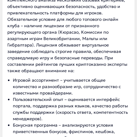
комплексного анализа нескольких базовых критериев,
объективно оценивающих безопасность, удобство и
привлекательность платформы для игроков.
Обязательное условие для любого топового онлайн
клуба – наличие лицензии от признанного
регулирующего органа (Кюрасао, Комиссии по
азартным играм Великобритании, Мальты или
Гибралтара). Лицензия обязывает виртуальное
заведение соблюдать строгие правила, обеспечивая
справедливую игру и безопасные переводы. При
составлении рейтингов лучших криптоказино эксперты
также обращают внимание на:
Игровой ассортимент – учитывается общее
количество и разнообразие игр, сотрудничество с
известными провайдерами.
Пользовательский опыт – оценивается интерфейс
портала, поддержка разных языков, качество работы
службы поддержки (скорость ответа, компетентность
менеджеров).
Бонусная программа – анализируются условия
приветственных бонусов, фриспинов, кешбэка,