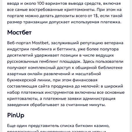
ввода и около 100 вариантов вывода средств, включая
все самые востребованные криптомонеты. При этом на
портале можно делать депозиты всего от 1$, если такой
размер транзакции допускает используемая платежка.
Мостбет
Веб-портал Mostbet, заслуживший репутацию ветерана
индустрии гемблинга и беттинга, уже более полутора
десятилетий удерживает позиции в числе ведущих
русскоязычных гемблинг площадок. Здесь пользователи
получают комплексный доступ к обширной библиотеке
азартных онлайн развлечений и масштабной
букмекерской линии, при этом финансовая
составляющая сайта продумана до мелочей: в широкий
набор платежных инструментов включены все основные
криптовалюты, а платежные заявки администрация
заведения обрабатывает за считанные минуты.
PinUp
Еще один представитель списка биткоин казино,
предлагающий одновременно азартные игры и