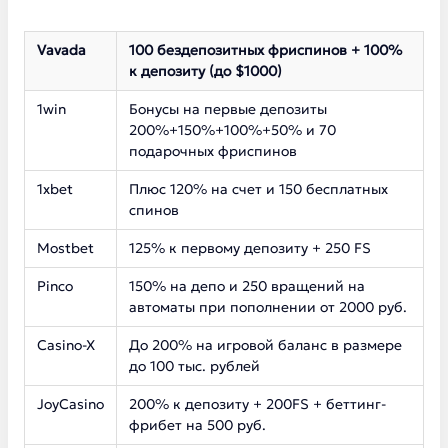
Vavada
100 бездепозитных фриспинов + 100%
к депозиту (до $1000)
1win
Бонусы на первые депозиты
200%+150%+100%+50% и 70
подарочных фриспинов
1xbet
Плюс 120% на счет и 150 бесплатных
спинов
Mostbet
125% к первому депозиту + 250 FS
Pinco
150% на депо и 250 вращений на
автоматы при пополнении от 2000 руб.
Casino-X
До 200% на игровой баланс в размере
до 100 тыс. рублей
JoyCasino
200% к депозиту + 200FS + беттинг-
фрибет на 500 руб.